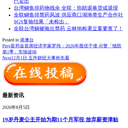
已卖出
台湾鲷鱼排药物残余 全联：协助退换货或退现
全联鲷鱼排禁药风波 供应商口湖渔类生产合作社
SGS复验结果「未检出」
全联台湾鲷被验出禁药 云林地检署立案要查了！
Posted in
港澳台
Prev
富邦金首席经济学家罗玮：2026年股优于债 示警「慎防
第1季」市场波动
Next
12月1日 五件财经大事抢先看
最新资讯
2026年8月5日
19岁丹麦公主开始为期11个月军役 放弃薪资津贴