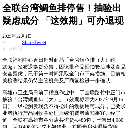
全联台湾鲷鱼排停售！抽验出
疑虑成分 「这效期」可办退现
2025年12月1日
0
Share
Tweet
SHARES
全联福利中心近日针对商品「台湾鲷鱼排（大）约
200g」发布退换货公告，因该批产品经抽验后涉及食品
安全疑虑，已于第一时间采取全门市下架措施。目前相
关检测结果仍待主管机关及厂商复检进一步确认。
高雄市卫生局日前于稽查作业中，于全联路竹中正门市
抽验「台湾鲷鱼排（大）」（效期标示为2027年9月16
日），经检测发现含不得检出的动物用药成分，已要求
业者执行产品回收并处理后续消费者通知事宜。经了
解，全联在高雄市各分店共进货4,488包，已售出4,080
包，尚有408包完成下架作业，并同步启动退换货服