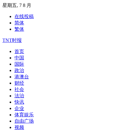
Skip
星期五, 7 8 月
to
content
在线投稿
简体
繁体
TNT时报
首页
中国
国际
政治
港澳台
财经
社会
法治
快讯
企业
体育娱乐
自由广场
视频