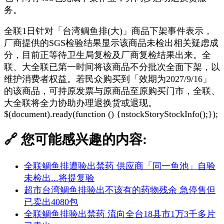
务。
全联1日针对「台湾鲷鱼排(大)」商品下架事件表示，
厂商提供的SGS检验结果显示该商品未检出相关疑虑成
分，目前正等待卫生局复检及厂商复检结果出来。全
联、大全联已第一时间将该商品不分批次全面下架，以
维护消费者权益。若民众购买到「效期为2027/9/16」
的该商品，可持原发票与原商品至原购买门市，全联、
大全联将全力协助办理退换货或退现。
$(document).ready(function () {nstockStoryStockInfo();});
🔗 您可能感兴趣的内容:
全联鲷鱼排遭验出禁药 供应商「同一鱼池」自验
未检出...将提复验
超市台湾鲷鱼排验出不该有的药物残余 急停售但
已卖出4080包
全联鲷鱼排验出禁药 流向全台18县市1万3千多片